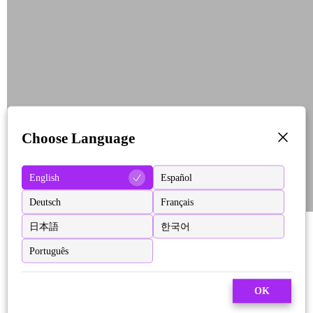
Choose Language
English
Español
Deutsch
Français
日本語
한국어
Português
OK