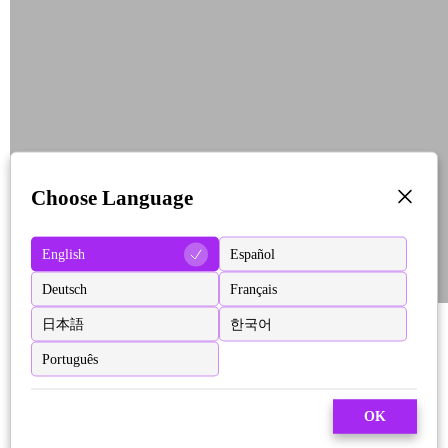
Choose Language
English
Español
Deutsch
Français
日本語
한국어
Português
OK