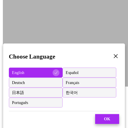
Choose Language
English
Español
Deutsch
Français
日本語
한국어
Português
OK