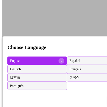
Choose Language
English
Español
Deutsch
Français
日本語
한국어
Português