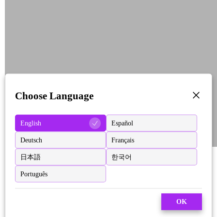
Choose Language
English
Español
Deutsch
Français
日本語
한국어
Português
OK