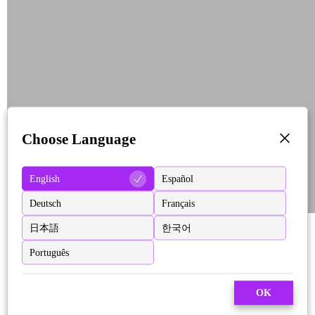
Choose Language
English
Español
Deutsch
Français
日本語
한국어
Português
OK