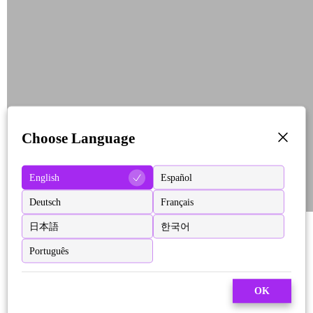
Choose Language
English
Español
Deutsch
Français
日本語
한국어
Português
OK