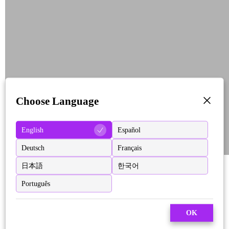
Choose Language
English
Español
Deutsch
Français
日本語
한국어
Português
OK