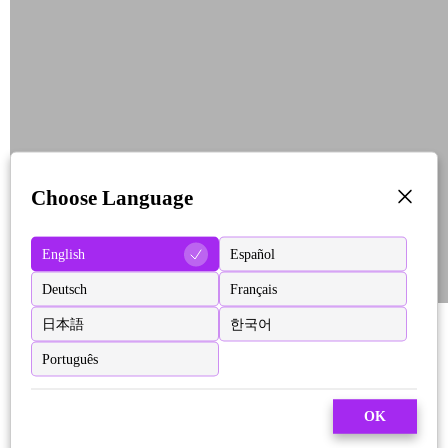
Choose Language
English
Español
Deutsch
Français
日本語
한국어
Português
OK