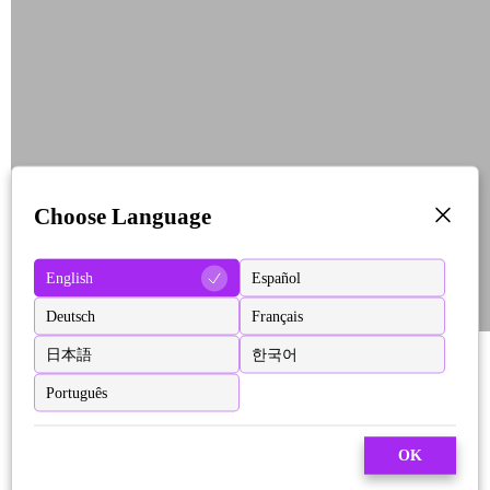
Choose Language
English
Español
Deutsch
Français
日本語
한국어
Português
OK