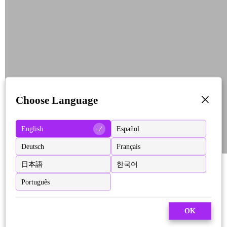
Choose Language
English
Español
Deutsch
Français
日本語
한국어
Português
OK