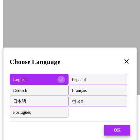
Choose Language
English
Español
Deutsch
Français
日本語
한국어
Português
OK