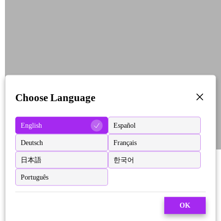
Choose Language
English
Español
Deutsch
Français
日本語
한국어
Português
OK