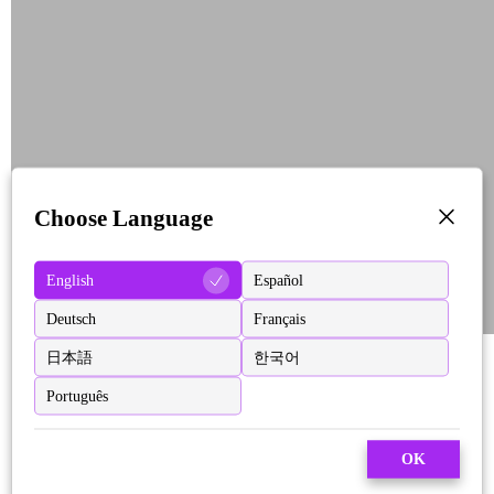
Choose Language
English
Español
Deutsch
Français
日本語
한국어
Português
OK