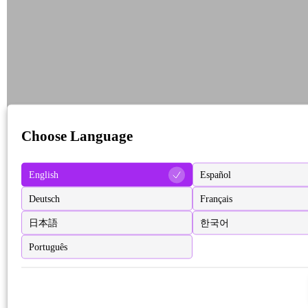
Choose Language
English
Español
Deutsch
Français
日本語
한국어
Português