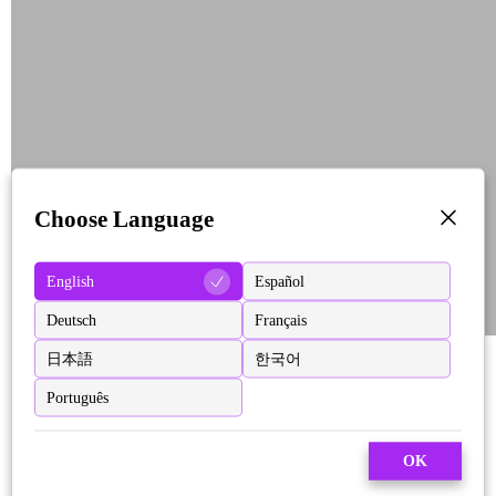
Choose Language
English
Español
Deutsch
Français
日本語
한국어
Português
OK