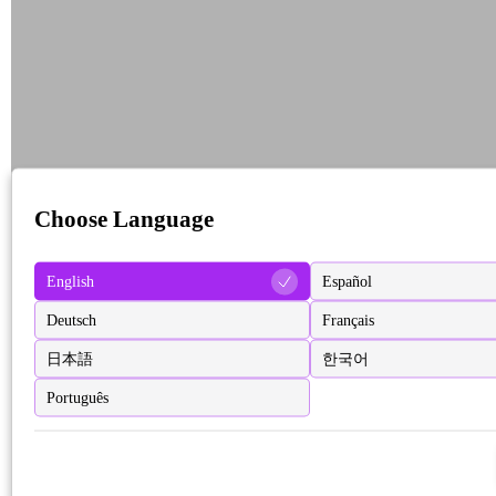
Choose Language
English
Español
Deutsch
Français
日本語
한국어
Português