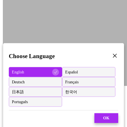
Choose Language
English
Español
Deutsch
Français
日本語
한국어
Português
OK