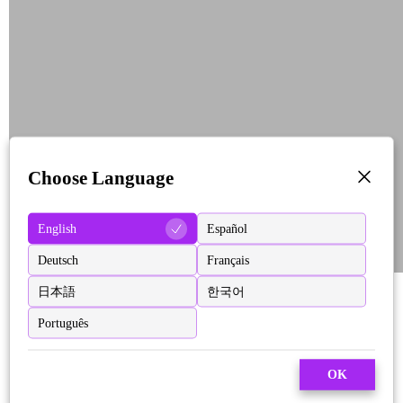
Choose Language
English
Español
Deutsch
Français
日本語
한국어
Português
OK