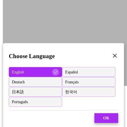
Choose Language
English
Español
Deutsch
Français
日本語
한국어
Português
OK