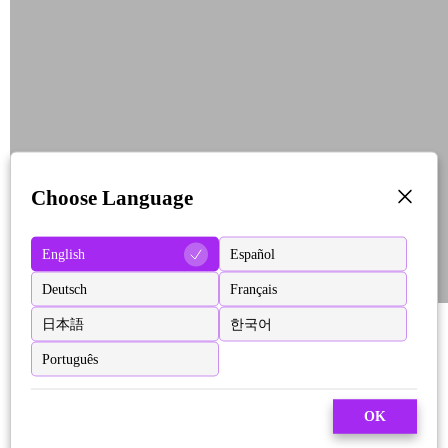
Choose Language
English
Español
Deutsch
Français
日本語
한국어
Português
OK