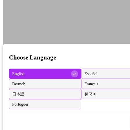
Choose Language
English
Español
Deutsch
Français
日本語
한국어
Português