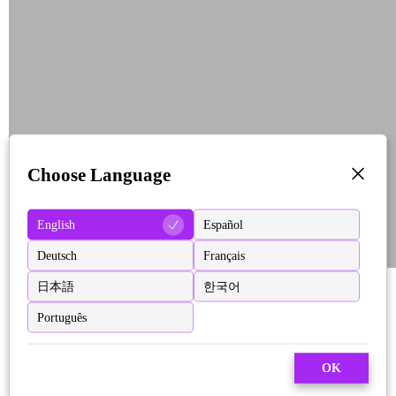
Choose Language
English
Español
Deutsch
Français
日本語
한국어
Português
OK