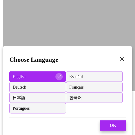
Choose Language
English
Español
Deutsch
Français
日本語
한국어
Português
OK