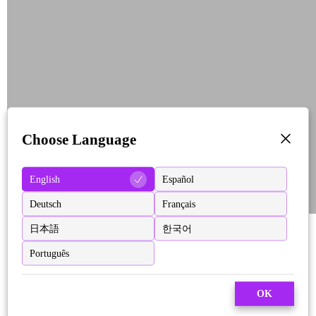
Choose Language
English
Español
Deutsch
Français
日本語
한국어
Português
OK