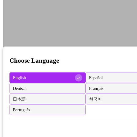
Choose Language
English
Español
Deutsch
Français
日本語
한국어
Português