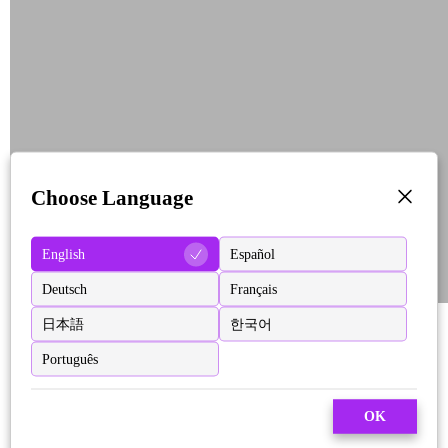
Choose Language
English
Español
Deutsch
Français
日本語
한국어
Português
OK