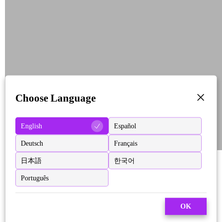
Choose Language
English
Español
Deutsch
Français
日本語
한국어
Português
OK