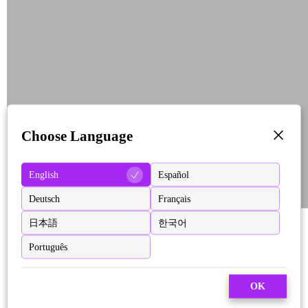
Choose Language
English
Español
Deutsch
Français
日本語
한국어
Português
OK