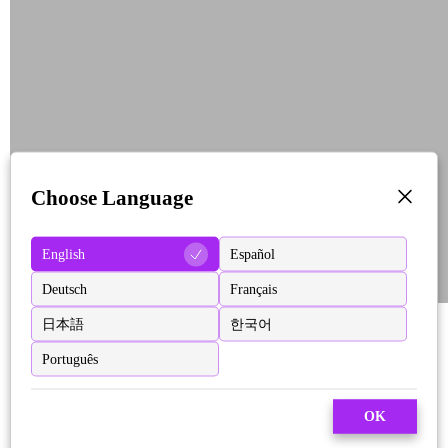
Choose Language
English
Español
Deutsch
Français
日本語
한국어
Português
OK