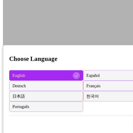
Choose Language
English
Español
Deutsch
Français
日本語
한국어
Português