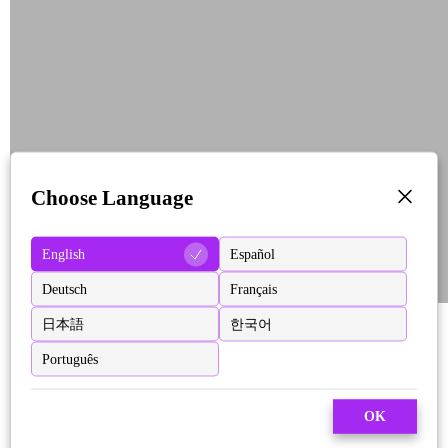
Choose Language
English
Español
Deutsch
Français
日本語
한국어
Português
OK