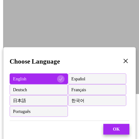
Choose Language
English
Español
Deutsch
Français
日本語
한국어
Português
OK