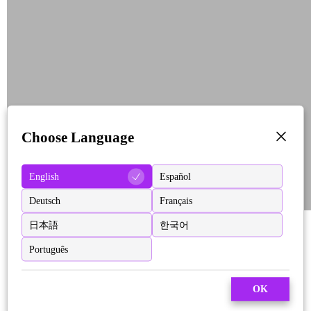
Choose Language
English
Español
Deutsch
Français
日本語
한국어
Português
OK