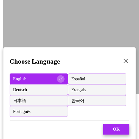
Choose Language
English
Español
Deutsch
Français
日本語
한국어
Português
OK