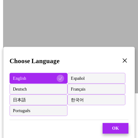
Choose Language
English
Español
Deutsch
Français
日本語
한국어
Português
OK