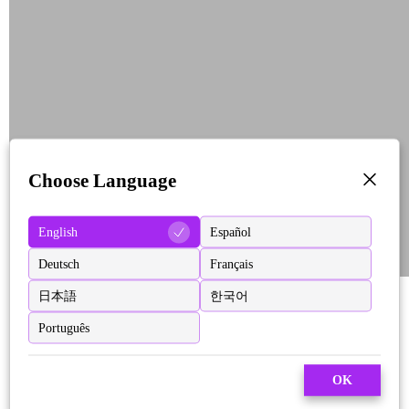
Choose Language
English
Español
Deutsch
Français
日本語
한국어
Português
OK