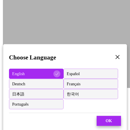
Choose Language
English
Español
Deutsch
Français
日本語
한국어
Português
OK