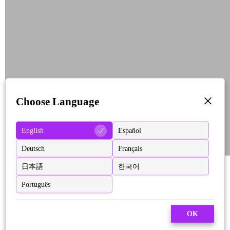
Choose Language
English
Español
Deutsch
Français
日本語
한국어
Português
OK