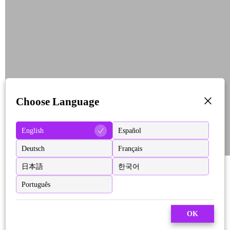
Choose Language
English
Español
Deutsch
Français
日本語
한국어
Português
OK