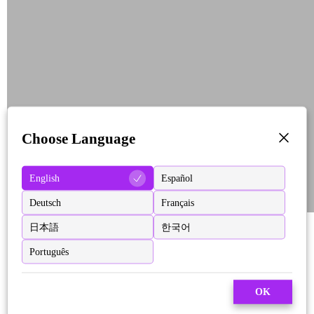
Choose Language
English
Español
Deutsch
Français
日本語
한국어
Português
OK