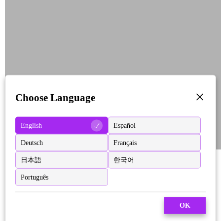
Choose Language
English
Español
Deutsch
Français
日本語
한국어
Português
OK