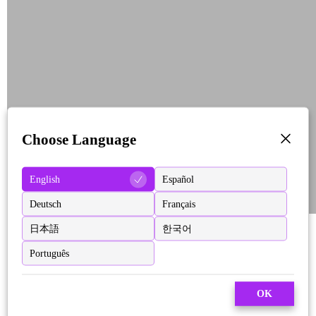
Choose Language
English
Español
Deutsch
Français
日本語
한국어
Português
OK