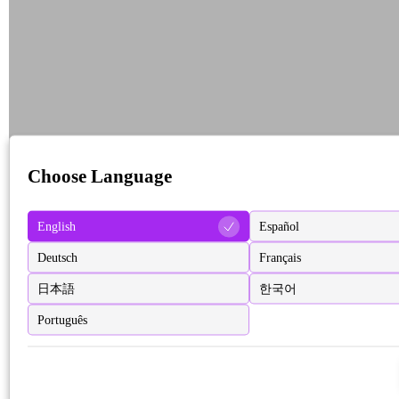
Choose Language
English
Español
Deutsch
Français
日本語
한국어
Português