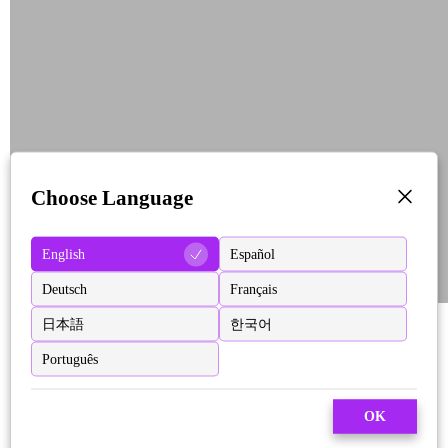
Choose Language
English
Español
Deutsch
Français
日本語
한국어
Português
OK