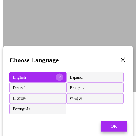
Choose Language
English
Español
Deutsch
Français
日本語
한국어
Português
OK