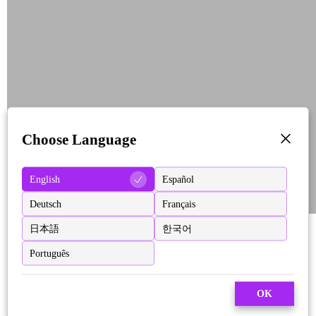
Choose Language
English
Español
Deutsch
Français
日本語
한국어
Português
OK