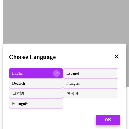
Choose Language
English
Español
Deutsch
Français
日本語
한국어
Português
OK