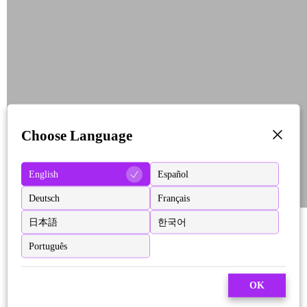
Choose Language
English
Español
Deutsch
Français
日本語
한국어
Português
OK