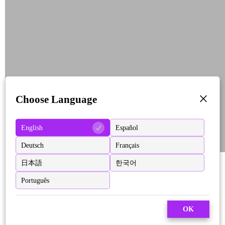
Choose Language
English
Español
Deutsch
Français
日本語
한국어
Português
OK